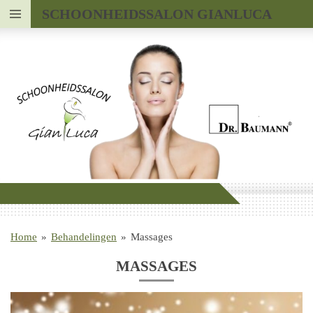
SCHOONHEIDSSALON GIANLUCA
Ga
direct
naar
de
hoofdinhoud
Home
»
Behandelingen
»
Massages
MASSAGES