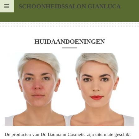
SCHOONHEIDSSALON GIANLUCA
Ga
direct
naar
de
hoofdinhoud
HUIDAANDOENINGEN
De producten van Dr. Baumann Cosmetic zijn uitermate geschikt