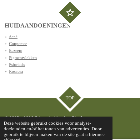
HUIDAANDOENINGEN
Acné
Couperose
Eczeem
Pigmentvlekken
Psioriasis
Rosacea
TOP
© 2022 - 2026 Schoonheidssalon GianLuca
Deze website gebruikt cookies voor analyse-
Powered by
JouwWeb
doeleinden en/of het tonen van advertenties. Door
gebruik te blijven maken van de site gaat u hiermee