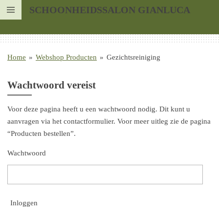
SCHOONHEIDSSALON GIANLUCA
Ga
direct
naar
de
Home
»
Webshop Producten
»
Gezichtsreiniging
hoofdinhoud
Wachtwoord vereist
Voor deze pagina heeft u een wachtwoord nodig. Dit kunt u
aanvragen via het contactformulier. Voor meer uitleg zie de pagina
“Producten bestellen”.
Wachtwoord
Inloggen