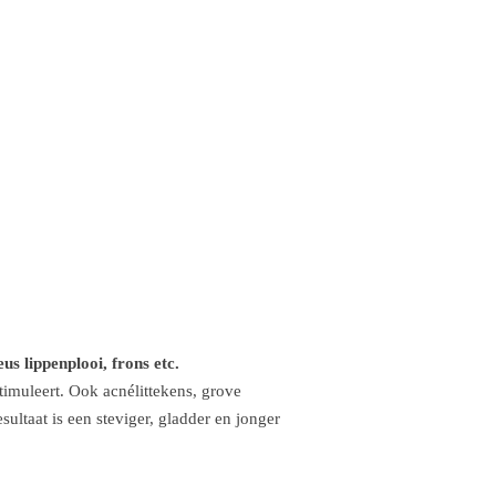
us lippenplooi, frons etc.
timuleert. Ook acnélittekens, grove
ultaat is een steviger, gladder en jonger