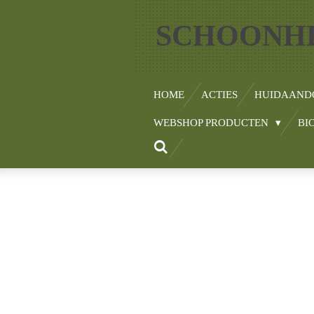
Ga
SCHOONHE
direct
naar
de
hoofdinhoud
HOME
ACTIES
HUIDAAND
WEBSHOP PRODUCTEN
BI