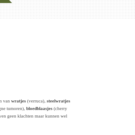
rm van
wratjes
(verruca),
steelwratjes
gne tumoren),
bloedblaasjes
(cherry
even geen klachten maar kunnen wel