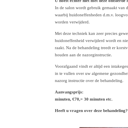
U hoeft echter niet met deze ontsierde 
In de salon wordt gebruik gemaakt van 
waarbij huidoneffenheden d.m.v. loogvor
worden verwijderd.
Met deze techniek kan zeer precies gew
huidoneffenheid verwijderd wordt en ni
raakt. Na de behandeling treedt er korst
houden aan de nazorginstructie.
Voorafgaand vindt er altijd een intakeges
in te vullen over uw algemene gezondheid
nazorg instructie over de behandeling.
Aanvangspr
minuten,
€70,= 30 minuten etc.
Heeft u vragen over deze behandeling