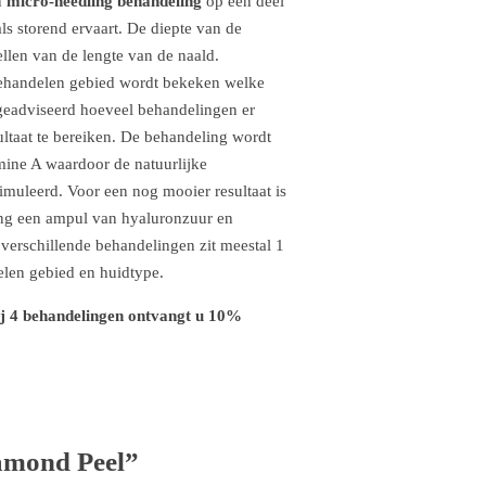
n
micro-needling behandeling
op een deel
ls storend ervaart. De diepte van de
llen van de lengte van de naald.
behandelen gebied wordt bekeken welke
 geadviseerd hoeveel behandelingen er
ltaat te bereiken. De behandeling wordt
ine A waardoor de natuurlijke
imuleerd. Voor een nog mooier resultaat is
ing een ampul van hyaluronzuur en
verschillende behandelingen zit meestal 1
elen gebied en huidtype.
ij 4 behandelingen ontvangt u 10%
amond Peel”