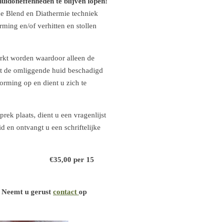
huidoneffenheden te blijven
lopen!
de Blend en Diathermie techniek
ming en/of verhitten en stollen
erkt worden waardoor alleen de
et de omliggende huid beschadigd
vorming op en dient u zich te
prek plaats, dient u een vragenlijst
 en ontvangt u een schriftelijke
ijs:
€35,00 per 15
? Neemt u gerust
contact
op