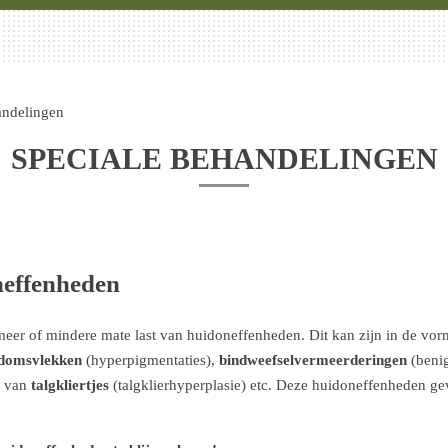
andelingen
SPECIALE BEHANDELINGEN
neffenheden
meer of mindere mate last van huidoneffenheden. Dit kan zijn in de vo
domsvlekken
(hyperpigmentaties),
bindweefselvermeerderingen
(beni
e van
talgkliertjes
(talgklierhyperplasie) etc. Deze huidoneffenheden g