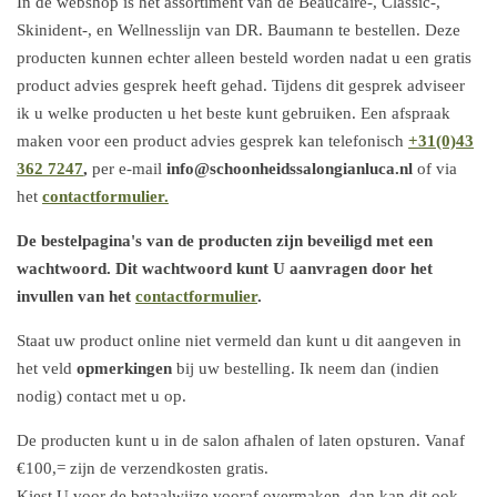
In de webshop is het assortiment van de Beaucaire-, Classic-,
Skinident-, en Wellnesslijn van DR. Baumann te bestellen. Deze
producten kunnen echter alleen besteld worden nadat u een gratis
product advies gesprek heeft gehad. Tijdens dit gesprek adviseer
ik u welke producten u het beste kunt gebruiken. Een afspraak
maken voor een product advies gesprek kan telefonisch
+31(0)43
362 7247
,
per e-mail
info@schoonheidssalongianluca.nl
of via
het
contactformulier.
De bestelpagina's van de producten zijn beveiligd met een
wachtwoord. Dit wachtwoord kunt U aanvragen door het
invullen van het
contactformulier
.
Staat uw product online niet vermeld dan kunt u dit aangeven in
het veld
opmerkingen
bij uw bestelling. Ik neem dan (indien
nodig) contact met u op.
De producten kunt u in de salon afhalen of laten opsturen. Vanaf
€100,= zijn de verzendkosten gratis.
Kiest U voor de betaalwijze vooraf overmaken, dan kan dit ook