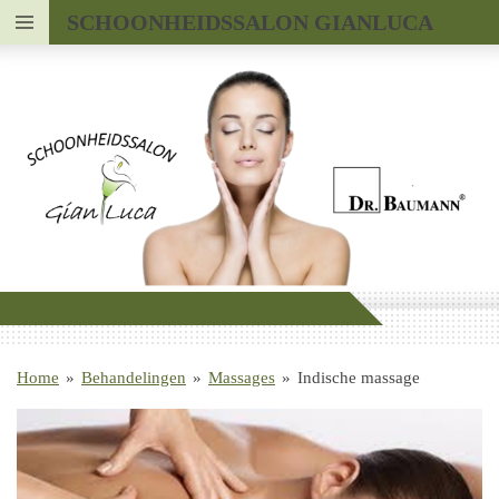
SCHOONHEIDSSALON GIANLUCA
Ga
direct
naar
de
hoofdinhoud
Home
»
Behandelingen
»
Massages
»
Indische massage