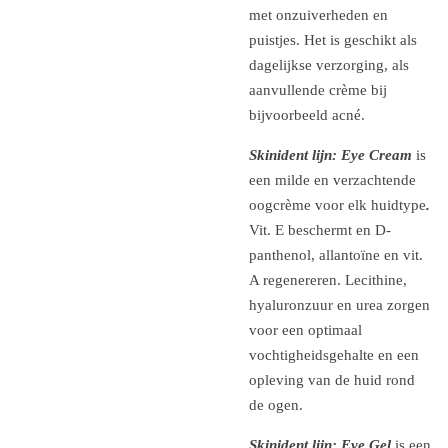
met onzuiverheden en
puistjes. Het is geschikt als
dagelijkse verzorging, als
aanvullende crème bij
bijvoorbeeld acné.
Skinident lijn: Eye Cream
is
een milde en verzachtende
oogcrème voor elk huidtype
.
Vit. E beschermt en D-
panthenol, allantoïne en vit.
A regenereren. Lecithine,
hyaluronzuur en urea zorgen
voor een optimaal
vochtigheidsgehalte en een
opleving van de huid rond
de ogen.
Skinident lijn: Eye Gel
is een