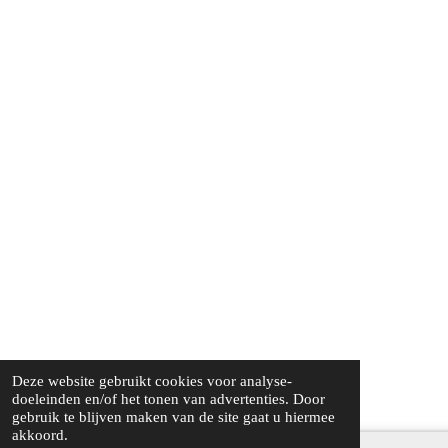
Deze website gebruikt cookies voor analyse-
doeleinden en/of het tonen van advertenties. Door
gebruik te blijven maken van de site gaat u hiermee
akkoord.