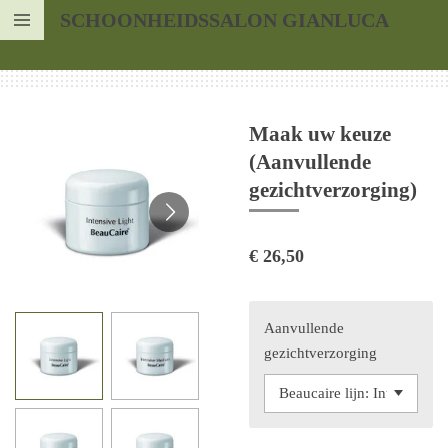
SCHOONHEIDSSALON GIANLUCA
Ga
direct
naar
de
hoofdinhoud
Maak uw keuze
(Aanvullende
gezichtverzorging)
€ 26,50
Aanvullende
gezichtverzorging