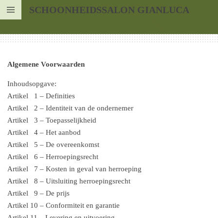
SCHOONHEIDSSALON GIANLUCA
Ga
direct
naar
de
hoofdinhoud
Algemene Voorwaarden
Inhoudsopgave:
Artikel 1 – Definities
Artikel 2 – Identiteit van de ondernemer
Artikel 3 – Toepasselijkheid
Artikel 4 – Het aanbod
Artikel 5 – De overeenkomst
Artikel 6 – Herroepingsrecht
Artikel 7 – Kosten in geval van herroeping
Artikel 8 – Uitsluiting herroepingsrecht
Artikel 9 – De prijs
Artikel 10 – Conformiteit en garantie
Artikel 11 – Levering en uitvoering